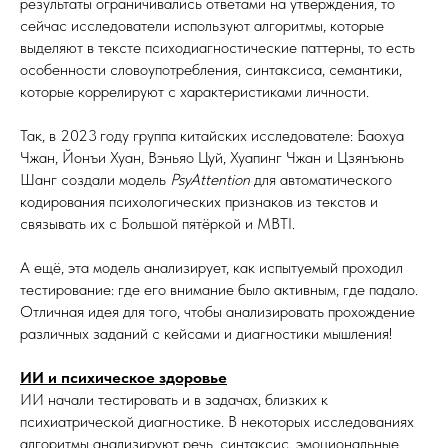
результаты ограничивались ответами на утверждения, то
сейчас исследователи используют алгоритмы, которые
выделяют в тексте психодиагностические паттерны, то есть
особенности словоупотребления, синтаксиса, семантики,
которые коррелируют с характеристиками личности.
Так, в 2023 году группа китайских исследователе: Баохуа
Чжан, Йонъи Хуан, Вэньяо Цуй, Хуапинг Чжан и Цзянъюнь
Шанг создали модель
PsyAttention
для автоматического
кодирования психологических признаков из текстов и
связывать их с Большой пятёркой и MBTI.
А ещё, эта модель анализирует, как испытуемый проходил
тестирование: где его внимание было активным, где падало.
Отличная идея для того, чтобы анализировать прохождение
различных заданий с кейсами и диагностики мышления!
ИИ и психическое здоровье
ИИ начали тестировать и в задачах, близких к
психиатрической диагностике. В некоторых исследованиях
алгоритмы анализируют речь, синтаксис, эмоциональные